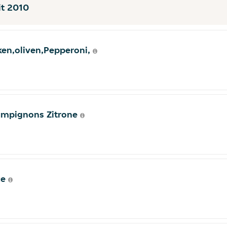
it 2010
en,oliven,Pepperoni,
hampignons Zitrone
ce