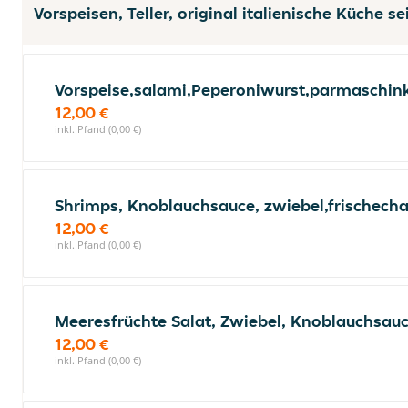
Vorspeisen, Teller, original italienische Küche se
Vorspeise,salami,Peperoniwurst,parmaschink
12,00 €
inkl. Pfand (0,00 €)
Shrimps, Knoblauchsauce, zwiebel,frischec
12,00 €
inkl. Pfand (0,00 €)
Meeresfrüchte Salat, Zwiebel, Knoblauchsau
12,00 €
inkl. Pfand (0,00 €)